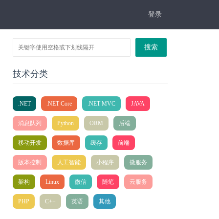
登录
搜索
技术分类
.NET
.NET Core
.NET MVC
JAVA
消息队列
Python
ORM
后端
移动开发
数据库
缓存
前端
版本控制
人工智能
小程序
微服务
架构
Linux
微信
随笔
云服务
PHP
C++
英语
其他