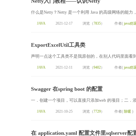
Netty入门教程——认识Netty
什么是Netty？Netty 是一个利用 Java 的高级网络的
JAVA
2021-12-17
浏览（
7835
）
作者(
java劝
ExportExcelUtil工具类
声明一点这个工具类不是我原创的，在别人代码里面看到的，借来用
JAVA
2021-12-11
浏览（
9402
）
作者(
java劝
Swagger 在spring boot 的配置
一．创建一个项目，可以直接只添加web 的项目；二．添加swagger
JAVA
2021-10-25
浏览（
7729
）
作者(
除暖
)
在 application.yaml 配置文件里sqlserver配