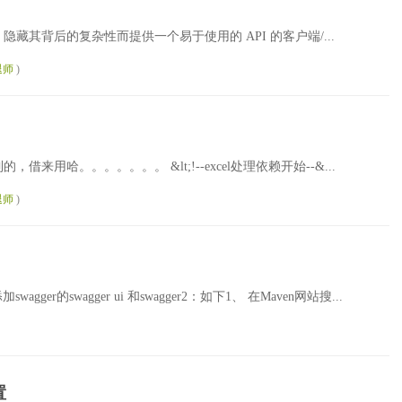
能力，隐藏其背后的复杂性而提供一个易于使用的 API 的客户端/...
退师
)
哈。。。。。。。 &lt;!--excel处理依赖开始--&...
退师
)
的swagger ui 和swagger2：如下1、 在Maven网站搜...
置