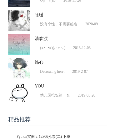
O(∩_∩)O
2018-11-26
除暖
没有个性，不需要签名
2020-09
清欢渡
(๑• . •๑)(｡･ω･｡)
2018-12-08
饰心
Decorating heart
2019-2-07
YOU
幼儿园抢饭第一名
2019-05-20
精品推荐
Python实例 2-12306抢票(二) 下单