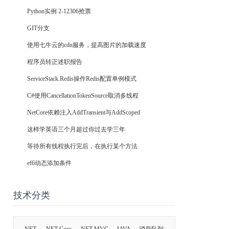
Python实例 2-12306抢票
GIT分支
使用七牛云的cdn服务，提高图片的加载速度
程序员转正述职报告
ServiceStack.Redis操作Redis配置单例模式
C#使用CancellationTokenSource取消多线程
NetCore依赖注入AddTransient与AddScoped
这样学英语三个月超过你过去学三年
等待所有线程执行完后，在执行某个方法
ef6动态添加条件
技术分类