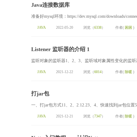
Java连接数据库
准备好mysql环境：https://dev.mysql.com/downloads/connect
JAVA
2022-05-20
浏览（
6338
）
作者(
困困
)
Listener 监听器的介绍 1
监听对象的监听器1、2、3、监听域对象属性变化的监听器
JAVA
2021-12-22
浏览（
6014
）
作者(
除暖
)
打jar包
一、打jar包方式11、2、2.12.23、4、快速找到jar包位置5、启动JDK
JAVA
2021-12-21
浏览（
7347
）
作者(
除暖
)