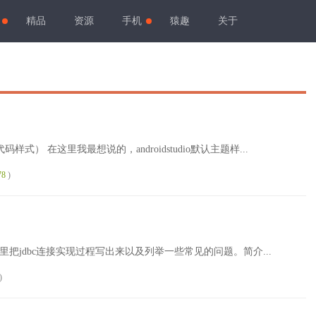
精品
资源
手机
猿趣
关于
题代码样式） 在这里我最想说的，androidstudio默认主题样...
78
)
里把jdbc连接实现过程写出来以及列举一些常见的问题。简介...
)