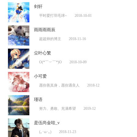
剑轩
平时爱打羽毛球~
2018-10-01
雨雨雨雨辰
超超帅的博主
2018-11-16
尘叶心繁
O(*￣︶￣*)O
2018-10-09
小可爱
愿你善其身，愿你遇良人
2018-12
瑾语
努力、勇敢、充满希望
2019-12
是伍尚金哇_v
(｡･ω･｡)
2018-11-23