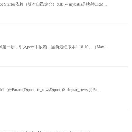
ot Starter依赖（版本自己定义）&lt;!-- mybatis是映射ORM...
59476.html第一步，引入pom中依赖，当前最细版本1.18.10。（Mav...
(@Param(&quot;str_rows&quot;)Stringstr_rows,@Pa...