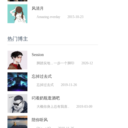
风清月
Amazing everday
2015-10-23
热门博主
Session
脚踏实地，一步一个脚印
2020-12
忘掉过去式
忘掉过去式
2019-11-26
叼着奶瓶逛酒吧
大概你身上总有我喜..
2019-03-09
陪你听风