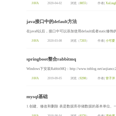
JAVA
2020-04-02
浏览（
8855
）
作者(
XuLing
java接口中的default方法
在java8以后，接口中可以添加使用default或者static
JAVA
2020-03-08
浏览（
7203
）
作者(
小可爱
springboot整合rabbitmq
Windows下安装RabbitMQ：http://www.tnblog.net/aojiancc2
JAVA
2019-09-05
浏览（
9298
）
作者(
管子洋
mysql基础
1.创建、修改和删除 表是数据库存储数据的基本单位、
JAVA
2019-09-04
浏览（
9276
）
作者(
清欢渡