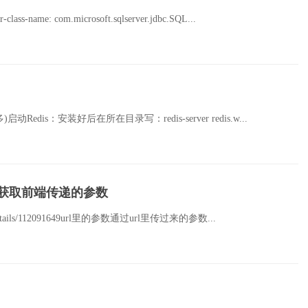
lass-name: com.microsoft.sqlserver.jdbc.SQL...
edis：安装好后在所在目录写：redis-server redis.w...
t如何去获取前端传递的参数
cle/details/112091649url里的参数通过url里传过来的参数...