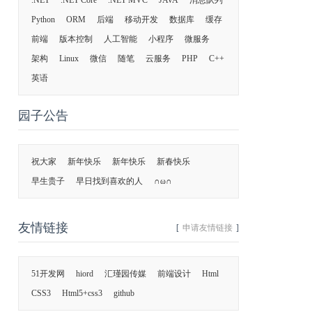
.NET
.NET Core
.NET MVC
JAVA
消息队列
Python
ORM
后端
移动开发
数据库
缓存
前端
版本控制
人工智能
小程序
微服务
架构
Linux
微信
随笔
云服务
PHP
C++
英语
园子公告
祝大家
新年快乐
新年快乐
新春快乐
早生贵子
早日找到喜欢的人
∩ω∩
友情链接
[
申请友情链接
]
51开发网
hiord
汇瑾园传媒
前端设计
Html
CSS3
Html5+css3
github