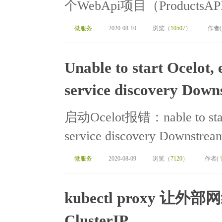
个WebApi项目（ProductsAP
微服务
2020-08-10
浏览（
10507
）
作者
Unable to start Ocelot,
service discovery Dow
启动Ocelot报错：nable to start 
service discovery Downstrea
微服务
2020-08-09
浏览（
7120
）
作者(
kubectl proxy 让外部
ClusterIP