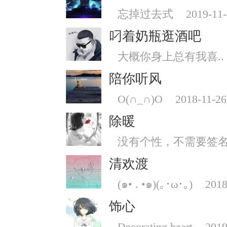
忘掉过去式
2019-11
叼着奶瓶逛酒吧
大概你身上总有我喜..
陪你听风
O(∩_∩)O
2018-11-26
除暖
没有个性，不需要签
清欢渡
(๑• . •๑)(｡･ω･｡)
2018
饰心
Decorating heart
2019