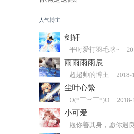
人气博主
剑轩
平时爱打羽毛球~
20
雨雨雨雨辰
超超帅的博主
2018-
尘叶心繁
O(*￣︶￣*)O
2018-
小可爱
愿你善其身，愿你遇