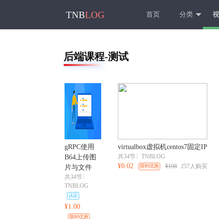
TNB
LOG
首页
分类
后端课程-测试
gRPC使用
virtualbox虚拟机centos7固定IP
共34节
TNBLOG
B64上传图
¥0.02
¥198
257人购买
限时优惠
片与文件
共34节
TNBLOG
认证
¥1.00
限时优惠