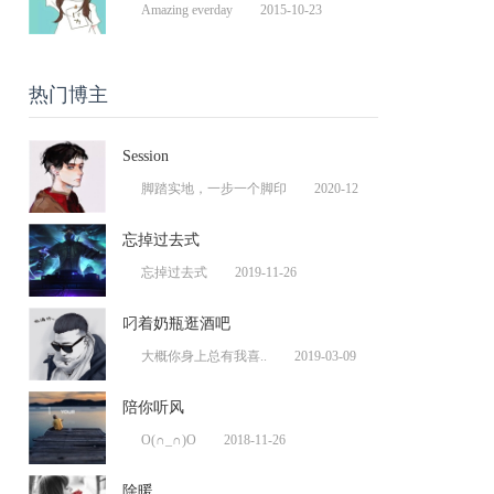
Amazing everday
2015-10-23
热门博主
Session
脚踏实地，一步一个脚印
2020-12
忘掉过去式
忘掉过去式
2019-11-26
叼着奶瓶逛酒吧
大概你身上总有我喜..
2019-03-09
陪你听风
O(∩_∩)O
2018-11-26
除暖