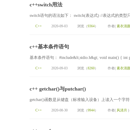
c++switch用法
switch语句的语法如下： switch(表达式) //表达式的类型只
C++
2020-09-03
浏览（
9364
）
作者(
素衣清
c++基本条件语句
基本条件语句： #include&lt;stdio.h&gt; void main() { in
C++
2020-09-03
浏览（
8260
）
作者(
素衣清
c++ getchar()与putchar()
getchar()函数是从键盘（标准输入设备）上读入一个字符
C++
2020-08-30
浏览（
9944
）
作者(
风清月
)