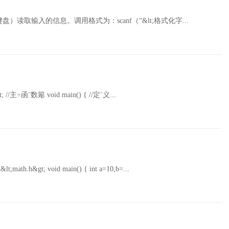
读取输入的信息。调用格式为：scanf（“&lt;格式化字...
t; //主÷函ˉ数簓 void main() { //定¨义...
math.h&gt; void main() { int a=10,b=...