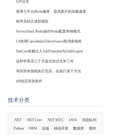
GIT分支
使用七牛云的cdn服务，提高图片的加载速度
程序员转正述职报告
ServiceStack.Redis操作Redis配置单例模式
C#使用CancellationTokenSource取消多线程
NetCore依赖注入AddTransient与AddScoped
这样学英语三个月超过你过去学三年
等待所有线程执行完后，在执行某个方法
ef6动态添加条件
技术分类
.NET
.NET Core
.NET MVC
JAVA
消息队列
Python
ORM
后端
移动开发
数据库
缓存