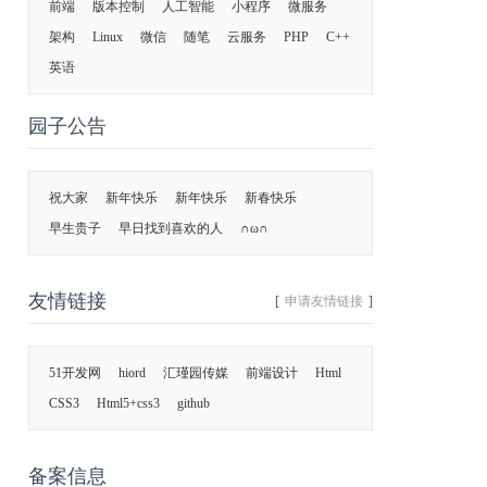
前端
版本控制
人工智能
小程序
微服务
架构
Linux
微信
随笔
云服务
PHP
C++
英语
园子公告
祝大家
新年快乐
新年快乐
新春快乐
早生贵子
早日找到喜欢的人
∩ω∩
友情链接
[
申请友情链接
]
51开发网
hiord
汇瑾园传媒
前端设计
Html
CSS3
Html5+css3
github
备案信息