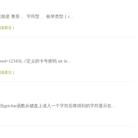
能是 整形 、 字符型 、 枚举类型 { c...
颜淡若尘
)
t pwd=123456; //定义的卡号密码 int in...
颜淡若尘
)
当getchar函数从键盘上读入一个字符后将得到的字符显示在...