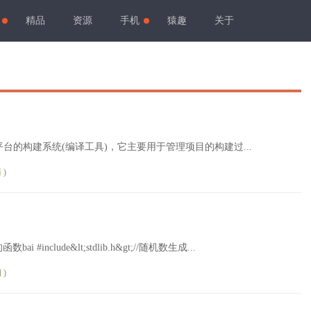
精品
资源
手机
猿趣
关于
源的、跨平台的构建系统(编译工具)，它主要用于管理项目的构建过...
简
)
要的函数bai #include&lt;stdlib.h&gt;//随机数生成...
间
)