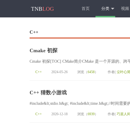
TNB
LOG
首页
分类
视频
C++
Cmake 初探
Cmake 初探[TOC] CMake简介CMake 是一个开
C++
2024-05-26
浏览（
6458
）
作者(
尘叶心
C++ 猜数小游戏
#include&lt;stdio.h&gt; #include&lt;time.h&gt;//时间需
C++
2020-12-18
浏览（
6939
）
作者(
巧居人