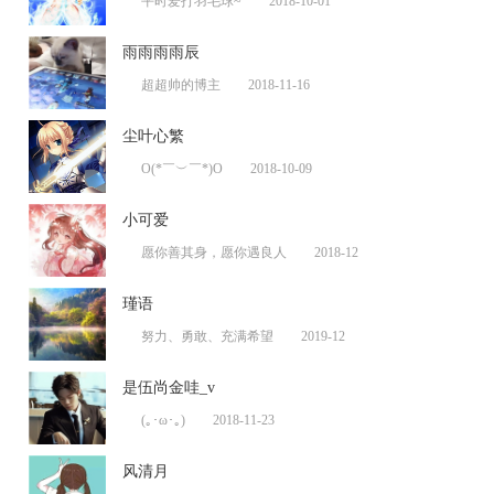
平时爱打羽毛球~
2018-10-01
雨雨雨雨辰
超超帅的博主
2018-11-16
尘叶心繁
O(*￣︶￣*)O
2018-10-09
小可爱
愿你善其身，愿你遇良人
2018-12
瑾语
努力、勇敢、充满希望
2019-12
是伍尚金哇_v
(｡･ω･｡)
2018-11-23
风清月