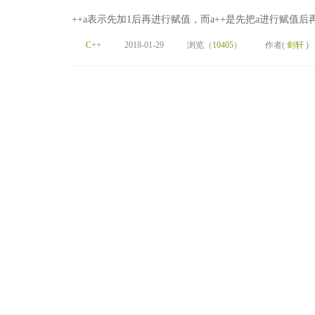
++a表示先加1后再进行赋值，而a++是先把a进行赋值
C++
2018-01-29
浏览（
10405
）
作者(
剑轩
)