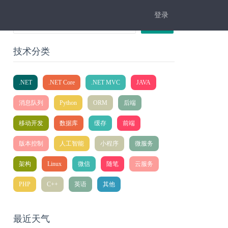
登录
搜索
技术分类
.NET
.NET Core
.NET MVC
JAVA
消息队列
Python
ORM
后端
移动开发
数据库
缓存
前端
版本控制
人工智能
小程序
微服务
架构
Linux
微信
随笔
云服务
PHP
C++
英语
其他
最近天气