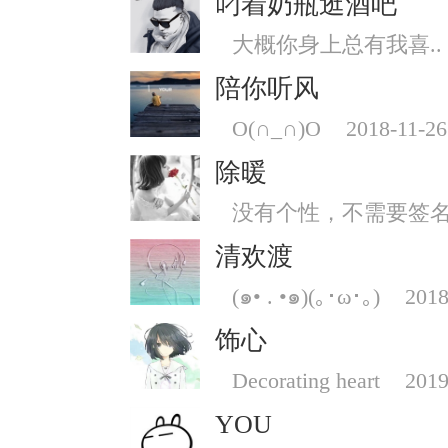
叼着奶瓶逛酒吧
大概你身上总有我喜..
陪你听风
O(∩_∩)O
2018-11-26
除暖
没有个性，不需要签
清欢渡
(๑• . •๑)(｡･ω･｡)
2018
饰心
Decorating heart
2019
YOU