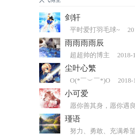
人气博主
剑轩
平时爱打羽毛球~
20
雨雨雨雨辰
超超帅的博主
2018-
尘叶心繁
O(*￣︶￣*)O
2018-
小可爱
愿你善其身，愿你遇
瑾语
努力、勇敢、充满希