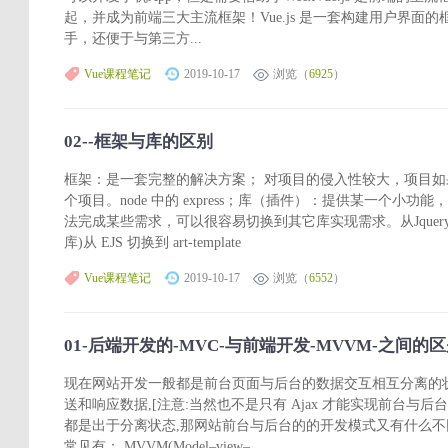
起，并成为前端三大主流框架！Vue.js 是一套构建用户界面
手，还便于与第三方...
Vue课程笔记
2019-10-17
浏览（
6925
）
02--框架与库的区别
框架：是一套完整的解决方案； 对项目的侵入性较大，项目
个项目。node 中的 express；库（插件）：提供某一个小
法完成某些需求，可以很容易切换到其它库实现需求。从Jquery(pc端
库)从 EJS 切换到 art-template
Vue课程笔记
2019-10-17
浏览（
6552
）
01-后端开发的-MVC-与前端开发-MVVM-之间的
现在网站开发一般都是前台页面与后台的数据交互相互分离的状态
送和响应数据,[注意:当然也不是只有 Ajax 才能实现前台与
都是出于分离状态,那网站前台与后台的的开发模式又有什么
常见有： MVVM(Model–view–...