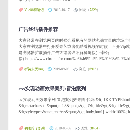
Vue课程笔记
2019-10-17
浏览（
7829
）
广告终结插件推荐
大家经常在浏览网页的时候会看见有的网站充满大量的垃圾广
大家在浏览器中打开爱奇艺或者优酷看视频的时候，不开Vip
是浏览器扩展插件广告终结者详细解释链接(下载链
接):https://www.chromefor.com/%e5%b9%bf%e5%91%8a%e7%
祈祷永无bug
2019-09-03
浏览（
6916
）
css实现动画效果案列:冒泡案列
css实现动画效果案列:冒泡案列效果图:代码:&lt;!DOCTYPEhtml&gt; &l
&lt;metacharset=&quot;utf-8&quot;/&gt; &lt;title&gt;&lt;/title&gt
&lt;styletype=&quot;text/css&quot;&gt; body,html{ width:100%; 
...
初吻给了奶嘴
2019-06-06
浏览（
8404
）