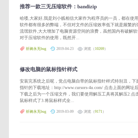
推荐一款三无压缩软件：bandizip
哈喽,大家好,我是刘小贱相信大家作为程序员的一员，都在使
软件都有很多的弊端，不但对文件的压缩效率低下就是频繁的
流氓软件,大大增加了电脑资源空间的浪费，虽然国内有破解软
对于压缩软件的使用，既然开...
祈祷永无bug
2019-04-23
浏览（
10269
）
修改电脑的鼠标指针样式
安装完系统之后呢，觉点电脑自带的鼠标指针样式特别丑，下面
指针的下载地址：http://www.cursors-4u.com/ 点击
下载之后为一个压缩文件，我们要使用解压工具将其解压2.点
鼠标样式了3.将鼠标样式全...
祈祷永无bug
2019-03-09
浏览（
9171
）