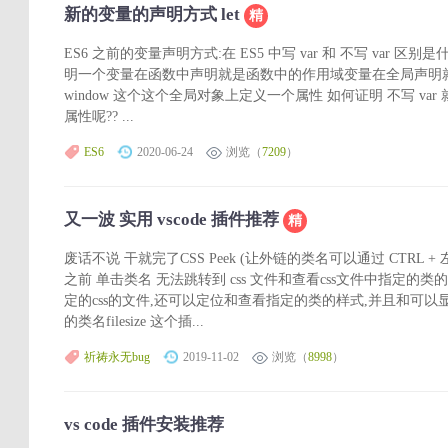
新的变量的声明方式 let
精
ES6 之前的变量声明方式:在 ES5 中写 var 和 不写 var 区别
明一个变量在函数中声明就是函数中的作用域变量在全局声明就是
window 这个这个全局对象上定义一个属性 如何证明 不写 var 
属性呢?? ...
ES6
2020-06-24
浏览（
7209
）
又一波 实用 vscode 插件推荐
精
废话不说 干就完了CSS Peek (让外链的类名可以通过 CTRL 
之前 单击类名 无法跳转到 css 文件和查看css文件中指定
定的css的文件,还可以定位和查看指定的类的样式,并且和可
的类名filesize 这个插...
祈祷永无bug
2019-11-02
浏览（
8998
）
vs code 插件安装推荐