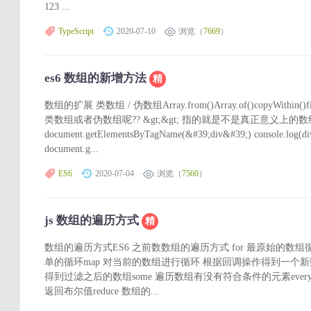
123 ...
TypeScript
2020-07-10
浏览（
7669
）
es6 数组的新增方法
精
数组的扩展 类数组 / 伪数组Array.from()Array.of()copyWithin()f
类数组或者伪数组呢?? &gt;&gt; 指的就是不是真正意义上的数组 如: 
document.getElementsByTagName(&#39;div&#39;) console.log(div1
document.g...
ES6
2020-07-04
浏览（
7560
）
js 数组的遍历方式
精
数组的遍历方式ES6 之前数数组的遍历方式 for 最原始的数组循
单的循环map 对当前的数组进行循环 根据回调操作得到一个新数组
得到过滤之后的数组some 遍历数组有没有符合条件的元素eve
返回布尔值reduce 数组的...