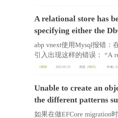
A relational store has 
specifying either the D
abp vnext使用Mysql报
引入出现这样的错误： “A relation
ORM
2022-05-23
浏览（
6835
）
作者(
小
Unable to create an obj
the different patterns s
如果在做EFCore migration时