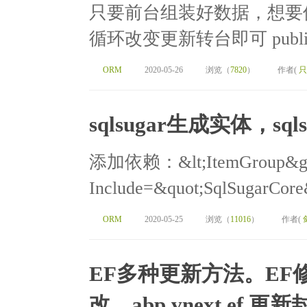
只要前台组装好数据，想要
循环改变更新转台即可 public Acti
ORM
2020-05-26
浏览（
7820
）
作者(
只
sqlsugar生成实体，sql
添加依赖：&lt;ItemGroup&gt; 
Include=&quot;SqlSugarCore&
ORM
2020-05-25
浏览（
11016
）
作者(
EF多种更新方法。EF修改，
改。abp vnext ef 更