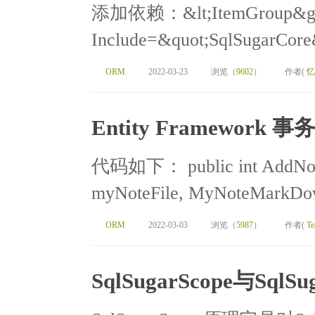
添加依赖：&lt;ItemGroup&gt; 
Include=&quot;SqlSugarCore&
ORM
2022-03-23
浏览（
9602
）
作者(
忆
Entity Framework 事
代码如下： public int AddNot
myNoteFile, MyNoteMarkDo
ORM
2022-03-03
浏览（
5987
）
作者(
Te
SqlSugarScope与SqlSu