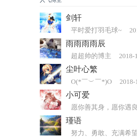
人气博主
剑轩
平时爱打羽毛球~
20
雨雨雨雨辰
超超帅的博主
2018-
尘叶心繁
O(*￣︶￣*)O
2018-
小可爱
愿你善其身，愿你遇
瑾语
努力、勇敢、充满希