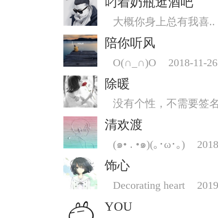
叼着奶瓶逛酒吧
大概你身上总有我喜..
陪你听风
O(∩_∩)O
2018-11-26
除暖
没有个性，不需要签
清欢渡
(๑• . •๑)(｡･ω･｡)
2018
饰心
Decorating heart
2019
YOU