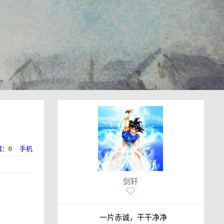
藏：
0
手机
剑轩
一片赤诚，干干净净