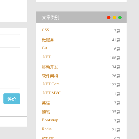
文章类别
CSS
17篇
微服务
41篇
Git
16篇
.NET
108篇
移动开发
34篇
软件架构
26篇
.NET Core
122篇
.NET MVC
11篇
评价
英语
3篇
随笔
135篇
Bootstrap
3篇
Redis
21篇
编辑器
10篇