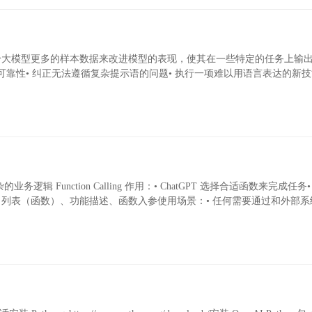
ning简介微调通过喂给大模型更多的样本数据来改进模型的表现，使其在一些特定的任务上
的可靠性• 纠正无法遵循复杂提示语的问题• 执行一项难以用语言表达的新
法实现复杂的业务逻辑 Function Calling 作用：• ChatGPT 选择合适函数来完成任
ols 列表（函数）、功能描述、函数入参使用场景：• 任何需要通过和外部