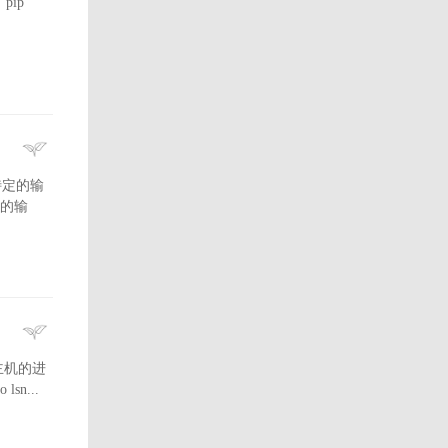
：pip
成特定的输
望的输
在宿主机的进
lsn...