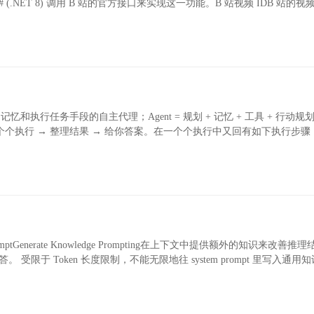
.NET 8) 调用 B 站的官方接口来实现这一功能。B 站视频 IDB 站的视
力、记忆和执行任务手段的自主代理；Agent = 规划 + 记忆 + 工具 + 行动规
个执行 → 整理结果 → 给你答案。在一个个执行中又回有如下执行步骤：R
ptGenerate Knowledge Prompting在上下文中提供额外的知识来改善推
答。 受限于 Token 长度限制，不能无限地往 system prompt 里写入通