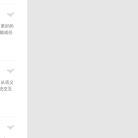
输出更好的
技能或任
务• 从语义
系统交互