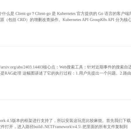
介什么是 Client-go？Client-go 是 Kubernetes 官方提供的 Go 语言的客户
s 资源（包括 CRD）的增删改查操作。Kubernetes API GroupK8s API 分为核心
://arxiv.org/abs/2403.14403核心点：Web搜索工具：针对近期事件的搜索
是RAG处理 这幅图讲述了它的执行过程：1.用户先提出一个问题。2.路
net framework 4.5版本的框架进行支持了，所以安装这玩意比较麻烦。首先我们
开，进入路径build\.NETFramework\v4.5\ 把里面的所有文件复制到