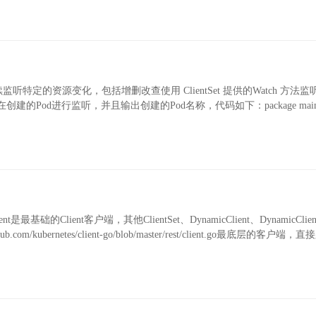
 指的是持续监听特定的资源变化，包括增删改查使用 ClientSet 提供的Watch 方法
od进行监听，并且输出创建的Pod名称，代码如下：package main i
estClient是最基础的Client客户端，其他ClientSet、DynamicClient、DynamicCl
com/kubernetes/client-go/blob/master/rest/client.go最底层的客户端，直