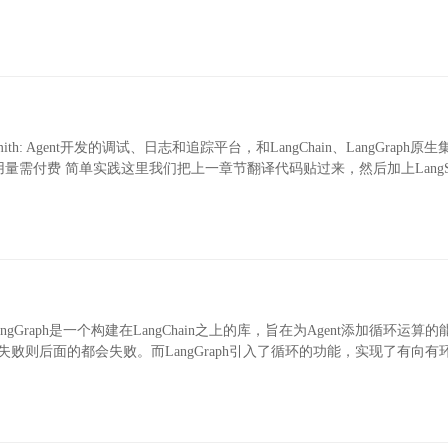
gSmith: Agent开发的调试、日志和追踪平台，和LangChain、LangGraph原生
aaS平台，超过一定用量需付费 简单实践这里我们把上一章节翻译代码贴过来，然后加上LangS
aphLangGraph是一个构建在LangChain之上的库，旨在为Agent添加循环运算
点失败则后面的都会失败。而LangGraph引入了循环的功能，实现了有向有