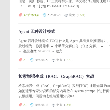
信息，例如 标题、UP主昵称和头像。本文将介绍如何使用 C# (
ID： BV 号：比如 BV1M4411J7CGAV 号...
.net后台框架
2025-08-22
浏览（
1776
）
Agent 四种设计模式
Agent 四种设计模式[TOC] 什么是 Agent 具有复杂推理能
般过程为：你提需求 → 小助手分解任务（任务分解） → 一个
→ 边想边做Reflexion → 做完...
AI
2025-08-22
浏览（
1370
）
检索增强生成（RAG、GraphRAG）实战
检索增强生成（RAG、GraphRAG）实战[TOC] 通用知识 Prom
如把运维专家知识库的部分内容放在 system prompt 中进行问
以根据用户问题动态组装通用知识RA...
AI
2025-08-18
浏览（
1648
）