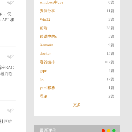
windows中cve
0篇
资源分享
11篇
端库， 使
Win32
3篇
 API 和
前端
28篇
传说中的c
5篇
Xamarin
9篇
docker
15篇
容器编排
107篇
自适应RAG
grpc
4篇
由器判断
Go
17篇
yaml模板
1篇
理论
2篇
更多
下载社区维
最新评价