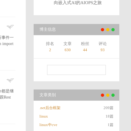
向嵌入式AI的AIOPS之旅
博主信息
监听事件一
mport
排名
文章
粉丝
评论
2
630
44
93
ient都是继
文章类别
接跟Rest
.net后台框架
209篇
linux
18篇
linux中cve
1篇