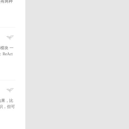
频有两种
划模块 一
eAct
理结果，比
用知识，但可