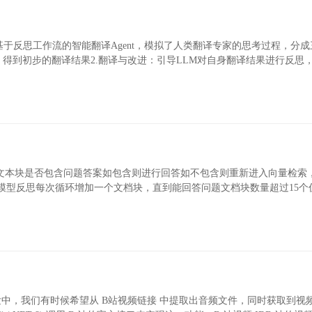
tionAgent概述基于反思工作流的智能翻译Agent，模拟了人类翻译专家的思考过程，分
，得到初步的翻译结果2.翻译与改进：引导LLM对自身翻译结果进行反思
量后，判断文本块是否包含问题答案如包含则进行回答如不包含则重新进入向量检索
大模型反思每次循环增加一个文档块，直到能回答问题文档块数量超过15个
开发中，我们有时候希望从 B站视频链接 中提取出音频文件，同时获取到视