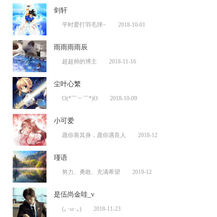
剑轩
平时爱打羽毛球~
2018-10-01
雨雨雨雨辰
超超帅的博主
2018-11-16
尘叶心繁
O(*￣︶￣*)O
2018-10-09
小可爱
愿你善其身，愿你遇良人
2018-12
瑾语
努力、勇敢、充满希望
2019-12
是伍尚金哇_v
(｡･ω･｡)
2018-11-23