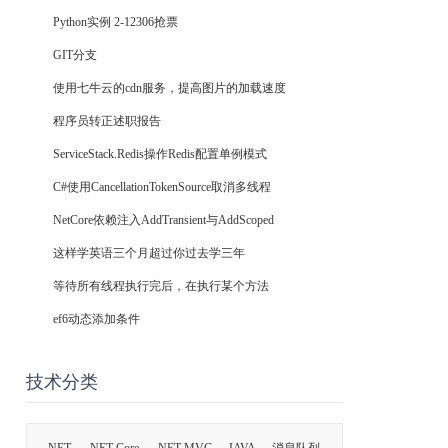
Python实例 2-12306抢票
GIT分支
使用七牛云的cdn服务，提高图片的加载速度
程序员转正述职报告
ServiceStack.Redis操作Redis配置单例模式
C#使用CancellationTokenSource取消多线程
NetCore依赖注入AddTransient与AddScoped
这样学英语三个月超过你过去学三年
等待所有线程执行完后，在执行某个方法
ef6动态添加条件
技术分类