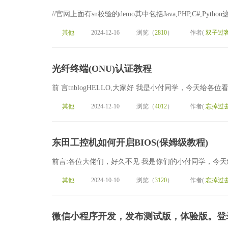
//官网上面有sn校验的demo其中包括Java,PHP,C#,Python这里主
其他
2024-12-16
浏览（
2810
）
作者(
双子过
光纤终端(ONU)认证教程
前 言tnblogHELLO,大家好 我是小付同学，今天给各
其他
2024-12-10
浏览（
4012
）
作者(
忘掉过
东田工控机如何开启BIOS(保姆级教程)
前言:各位大佬们，好久不见 我是你们的小付同学，今天给
其他
2024-10-10
浏览（
3120
）
作者(
忘掉过
微信小程序开发，发布测试版，体验版。登