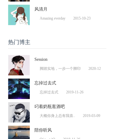
风清月
Amazing everday
2015-10-23
热门博主
Session
脚踏实地，一步一个脚印
2020-12
忘掉过去式
忘掉过去式
2019-11-26
叼着奶瓶逛酒吧
大概你身上总有我喜..
2019-03-09
陪你听风