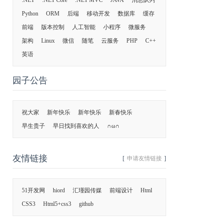
.NET
.NET Core
.NET MVC
JAVA
消息队列
Python
ORM
后端
移动开发
数据库
缓存
前端
版本控制
人工智能
小程序
微服务
架构
Linux
微信
随笔
云服务
PHP
C++
英语
园子公告
祝大家
新年快乐
新年快乐
新春快乐
早生贵子
早日找到喜欢的人
∩ω∩
友情链接
[
申请友情链接
]
51开发网
hiord
汇瑾园传媒
前端设计
Html
CSS3
Html5+css3
github