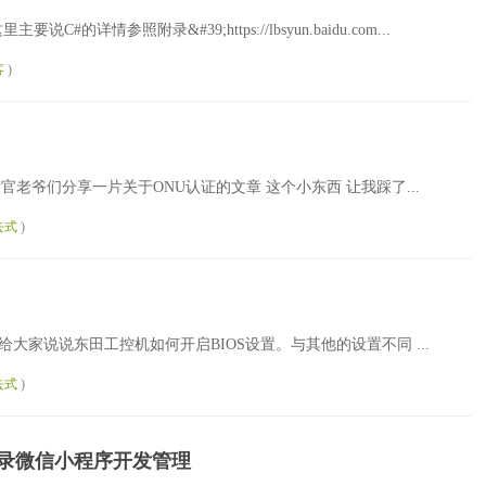
要说C#的详情参照附录&#39;https://lbsyun.baidu.com...
客
)
位看官老爷们分享一片关于ONU认证的文章 这个小东西 让我踩了...
去式
)
大家说说东田工控机如何开启BIOS设置。与其他的设置不同 ...
去式
)
录微信小程序开发管理