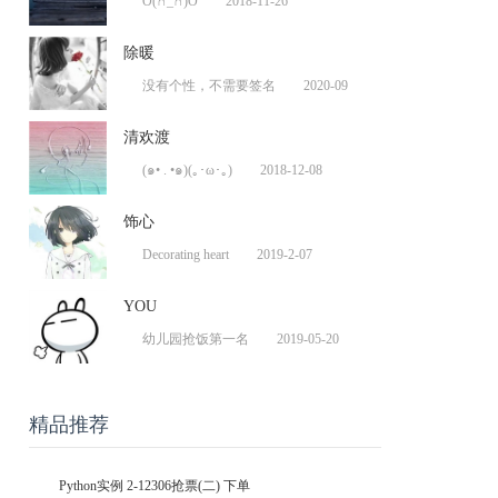
O(∩_∩)O
2018-11-26
除暖
没有个性，不需要签名
2020-09
清欢渡
(๑• . •๑)(｡･ω･｡)
2018-12-08
饰心
Decorating heart
2019-2-07
YOU
幼儿园抢饭第一名
2019-05-20
精品推荐
Python实例 2-12306抢票(二) 下单