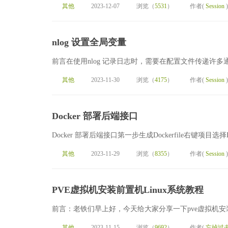
其他
2023-12-07
浏览（
5531
）
作者(
Session
)
nlog 设置全局变量
前言在使用nlog 记录日志时，需要在配置文件传递许多
其他
2023-11-30
浏览（
4175
）
作者(
Session
)
Docker 部署后端接口
Docker 部署后端接口第一步生成Dockerfile右键项目选择
其他
2023-11-29
浏览（
8355
）
作者(
Session
)
PVE虚拟机安装前置机Linux系统教程
前言：老铁们早上好，今天给大家分享一下pve虚拟机安
其他
2023-11-15
浏览（
9692
）
作者(
忘掉过