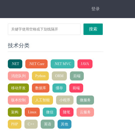
登录
搜索
技术分类
.NET
.NET Core
.NET MVC
JAVA
消息队列
Python
ORM
后端
移动开发
数据库
缓存
前端
版本控制
人工智能
小程序
微服务
架构
Linux
微信
随笔
云服务
PHP
C++
英语
其他