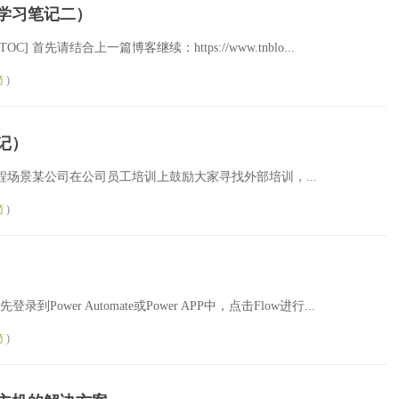
案（学习笔记二）
C] 首先请结合上一篇博客继续：https://www.tnblo...
简
)
笔记）
OC] 课程场景某公司在公司员工培训上鼓励大家寻找外部培训，...
简
)
录到Power Automate或Power APP中，点击Flow进行...
简
)