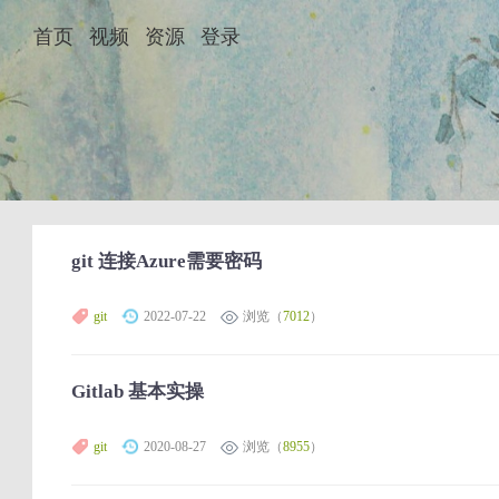
首页
视频
资源
登录
git 连接Azure需要密码
git
2022-07-22
浏览（
7012
）
Gitlab 基本实操
git
2020-08-27
浏览（
8955
）