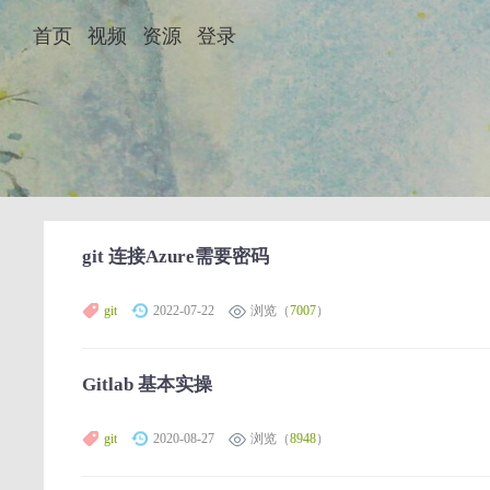
首页
视频
资源
登录
git 连接Azure需要密码
git
2022-07-22
浏览（
7007
）
Gitlab 基本实操
git
2020-08-27
浏览（
8948
）