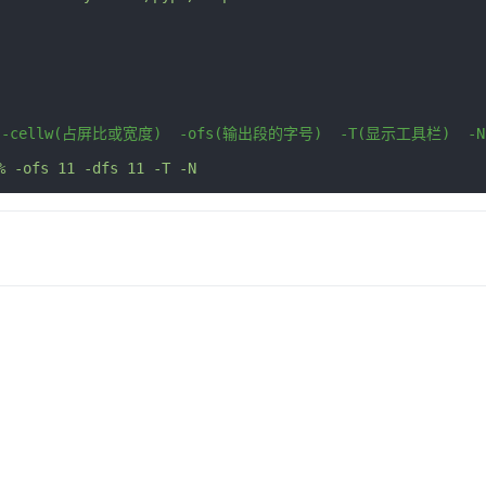
) -cellw(占屏比或宽度)  -ofs(输出段的字号)  -T(显示工具栏)  
%
-
ofs 
11
-
dfs 
11
-
T 
-
N