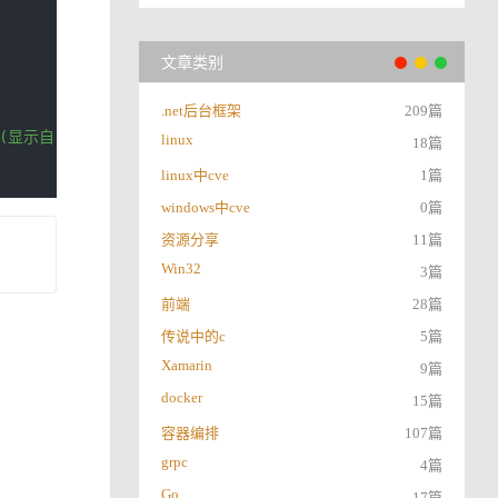
文章类别
.net后台框架
209篇
-N(显示自己主机名)
linux
18篇
linux中cve
1篇
windows中cve
0篇
资源分享
11篇
Win32
3篇
前端
28篇
传说中的c
5篇
Xamarin
9篇
docker
15篇
容器编排
107篇
grpc
4篇
Go
17篇