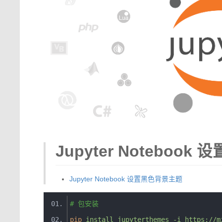
Jupyter Noteboo
Jupyter Notebook 设置黑色背景主题
# 包安装
pip
install jupyterthemes 
-
i https
://
m