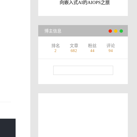
向嵌入式AI的AIOPS之旅
博主信息
排名
文章
粉丝
评论
2
682
44
94