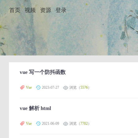
首页
视频
资源
登录
vue 写一个防抖函数
Vue
2023-07-27
浏览（
5576
）
vue 解析 html
Vue
2021-06-09
浏览（
7702
）