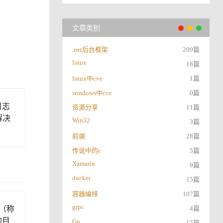
文章类别
.net后台框架
209篇
linux
18篇
linux中cve
1篇
windows中cve
0篇
日志
资源分享
11篇
解决
Win32
3篇
前端
28篇
传说中的c
5篇
Xamarin
9篇
docker
15篇
容器编排
107篇
grpc
式（称
4篇
的目
Go
17篇