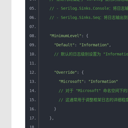
//
-
Serilog
.
Sinks
.
Console
：将日志
//
-
Serilog
.
Sinks
.
Seq
：将日志输出到
"MinimumLevel"
:
{
"Default"
:
"Information"
,
//
默认的日志级别设置为
"Informati
"Override"
:
{
"Microsoft"
:
"Information"
//
对于
"Microsoft"
命名空间下的
//
这通常用于调整框架日志的详细程
}
},