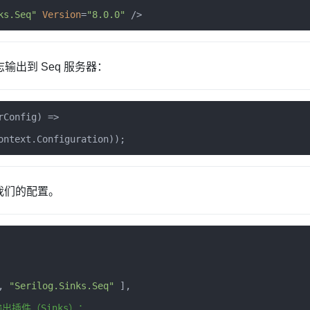
ks.Seq"
Version
=
"8.0.0"
/>
志输出到 Seq 服务器：
rConfig
)
=>
ontext
.
Configuration
));
我们的配置。
,
"Serilog.Sinks.Seq"
],
输出插件（
Sinks
）：