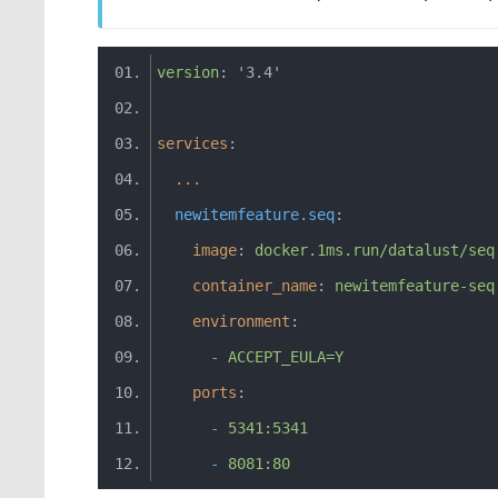
version
:
'3.4'
services
:
...
newitemfeature
.
seq
:
image
:
docker
.
1ms
.
run
/
datalust
/
seq
container_name
:
newitemfeature
-
seq
environment
:
-
ACCEPT_EULA
=
Y
ports
:
-
5341
:
5341
-
8081
:
80