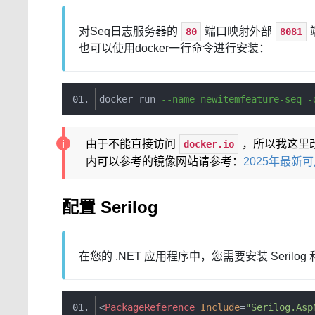
对Seq日志服务器的
端口映射外部
80
8081
也可以使用docker一行命令进行安装：
docker run 
--
name newitemfeature
-
seq 
-
由于不能直接访问
，所以我这里
docker.io
内可以参考的镜像网站请参考：
2025年最新可
配置 Serilog
在您的 .NET 应用程序中，您需要安装 Serilog 和
<
PackageReference
Include
=
"Serilog.Asp