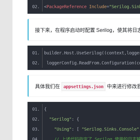
<
PackageReference
Include
=
"Serilog.Sin
接下来，在程序启动时配置 Serilog，使其将日
builder
.
Host
.
UseSerilog
(
(
context
,
logge
 loggerConfig
.
ReadFrom
.
Configuration
(
c
具体我们在
中来进行修改
appsettings.json
{
"Serilog"
:
{
"Using"
:
[
"Serilog.Sinks.Console"
//
上述代码指定了
Serilog
使用的日志