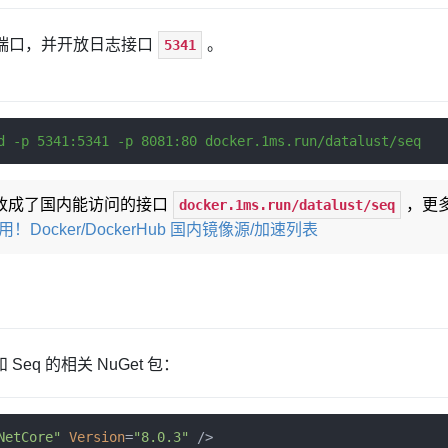
端口，并开放日志接口
。
5341
d 
-
p 
5341
:
5341
-
p 
8081
:
80
 docker
.
1ms
.
run
/
datalust
/
seq
改成了国内能访问的接口
，更
docker.1ms.run/datalust/seq
用！Docker/DockerHub 国内镜像源/加速列表
 Seq 的相关 NuGet 包：
NetCore"
Version
=
"8.0.3"
/>