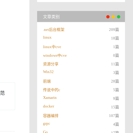
文章类别
.net后台框架
209篇
linux
18篇
linux中cve
1篇
windows中cve
0篇
资源分享
11篇
Win32
3篇
前端
28篇
传说中的c
5篇
色范
Xamarin
9篇
docker
15篇
容器编排
107篇
grpc
4篇
Go
17篇