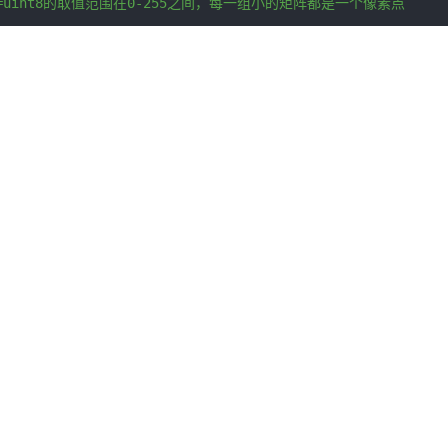
ype=uint8的取值范围在0-255之间，每一组小的矩阵都是一个像素点