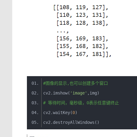
#图像的显示,也可以创建多个窗口
cv2
.
imshow
(
'image'
,
img
)
# 等待时间，毫秒级，0表示任意键终止
cv2
.
waitKey
(
0
)
cv2
.
destroyAllWindows
()