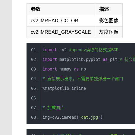
参数
描述
cv2.IMREAD_COLOR
彩色图像
cv2.IMREAD_GRAYSCALE
灰度图像
import
 cv2 
#opencv读取的格式是BGR
import
 matplotlib
.
pyplot 
as
 plt 
# 待会
import
 numpy 
as
 np
# 直接展示出来，不需要单独弹出一个窗口
%
matplotlib inline
# 加载图片
img
=
cv2
.
imread
(
'cat.jpg'
)