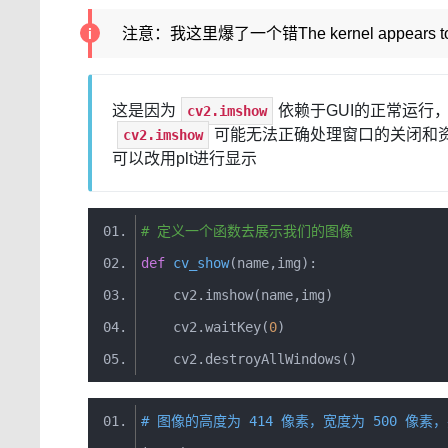
注意：我这里爆了一个错The kernel appears to have di
这是因为
依赖于GUI的正常运行，而
cv2.imshow
可能无法正确处理窗口的关闭和
cv2.imshow
可以改用plt进行显示
# 定义一个函数去展示我们的图像
def
cv_show
(
name
,
img
)
:
    cv2
.
imshow
(
name
,
img
)
    cv2
.
waitKey
(
0
)
    cv2
.
destroyAllWindows
()
# 图像的高度为 414 像素，宽度为 500 像素