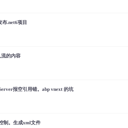
布.net6项目
t输入流的内容
lServer报空引用错。abp vnext 的坑
版本控制。生成xml文件