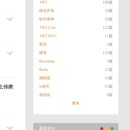
.NET
108篇
移动开发
34篇
软件架构
26篇
.NET Core
122篇
.NET MVC
11篇
英语
3篇
随笔
135篇
Bootstrap
3篇
Redis
21篇
编辑器
10篇
文件上传类
Js相关
15篇
虚拟化
8篇
更多
最新评价