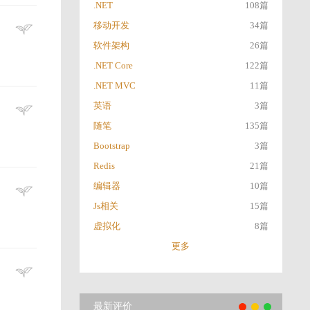
.NET
108篇
移动开发
34篇
软件架构
26篇
.NET Core
122篇
.NET MVC
11篇
英语
3篇
随笔
135篇
Bootstrap
3篇
Redis
21篇
编辑器
10篇
Js相关
15篇
虚拟化
8篇
更多
最新评价