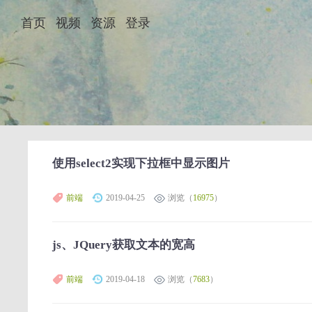
首页
视频
资源
登录
使用select2实现下拉框中显示图片
前端
2019-04-25
浏览（
16975
）
js、JQuery获取文本的宽高
前端
2019-04-18
浏览（
7683
）