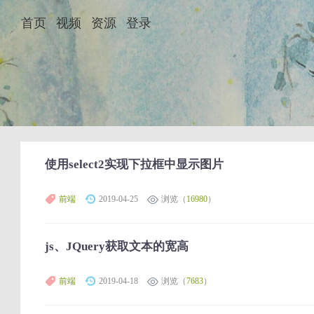
首页
视频
资源
登录
使用select2实现下拉框中显示图片
前端
2019-04-25
浏览（
16980
）
js、JQuery获取文本的宽高
前端
2019-04-18
浏览（
7683
）