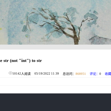
tr (not "int") to str
10142
05/19/2022 11:39
人阅读
总访问：
868951
评论：
0
收