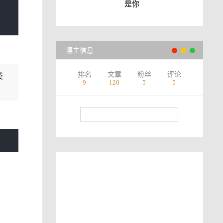
是你
博主信息
排名
文章
粉丝
评论
类
9
120
5
5