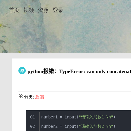
首页
视频
资源
登录
原
python报错：TypeError: can only concatenate s
分类:
后端
number1 
=
 input
(
"请输入加数1:\n"
)
number2 
=
 input
(
"请输入加数2:\n"
)