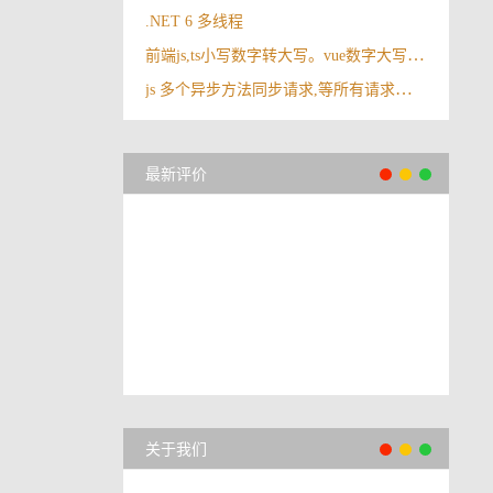
.NET 6 多线程
前端js,ts小写数字转大写。vue数字大写小写转化
js 多个异步方法同步请求,等所有请求都完成后在执行。vue 请求多个接口一起返回。等待多个接口同时返回
最新评价
关于我们