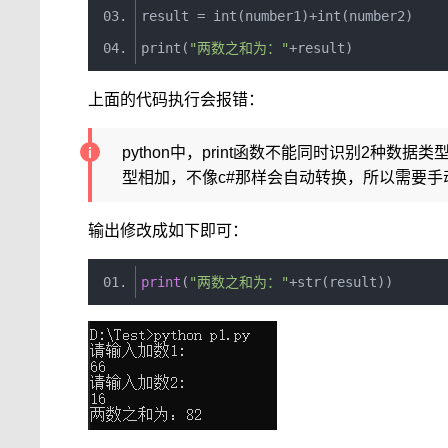
result 
=
int
(
number1
)+
int
(
number2
)
print
(
"两数之和为："
+
result
)
上面的代码执行会报错：
python中，print函数不能同时识别2种数据类型
型相加，不像c#那样会自动转换，所以需要手
输出修改成如下即可：
print
(
"两数之和为："
+
str
(
result
))