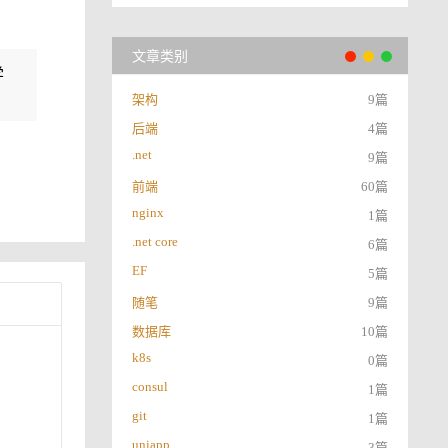
文章类别
学
架构
9篇
后端
4篇
.net
9篇
前端
60篇
nginx
1篇
.net core
6篇
EF
5篇
随笔
9篇
数据库
10篇
k8s
0篇
consul
1篇
git
1篇
uniapp
3篇