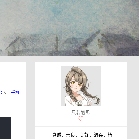
藏：
0
手机
只若初见
真诚，善良，美好，温柔，皆