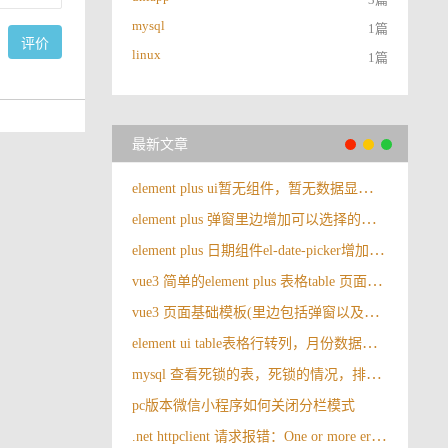
mysql
1篇
评价
linux
1篇
最新文章
element plus ui暂无组件，暂无数据显示效果
element plus 弹窗里边增加可以选择的按钮，弹窗按钮，菜单按钮。vue3 弹窗里边下载模板
element plus 日期组件el-date-picker增加时间日期范围,本周上周本月上月本季度上季度时间段。快捷选择
vue3 简单的element plus 表格table 页面基础模板
vue3 页面基础模板(里边包括弹窗以及暴露方法出去，父组件调用），也是一个格子报表统计的模板，基础的请求，常用的变量定义等
element ui table表格行转列，月份数据行转列
mysql 查看死锁的表，死锁的情况，排查锁表的情况，排查卡死的表，卡死的进程
pc版本微信小程序如何关闭分栏模式
.net httpclient 请求报错：One or more errors occurred. (The SSL connection could not be established, see inner exception.)