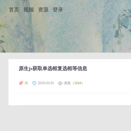
首页
视频
资源
登录
原生js获取单选框复选框等信息
JS
2019-03-01
浏览（
5644
）