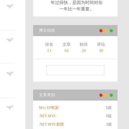
年过得快，是因为时间对你
一年比一年重要。
博主信息
排名
文章
粉丝
评论
13
64
20
30
文章类别
Mvc EF框架
8篇
.NET MVC
8篇
.NET MVC权限
3篇