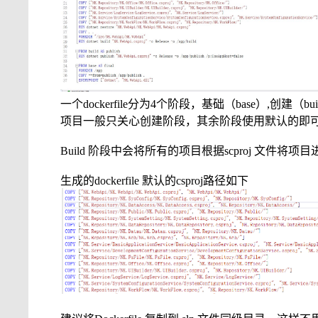
一个
dockerfile
分为
4
个阶段，基础（
base
）
,
创建（
bui
项目一般只关心创建阶段，其余阶段使用默认的即
Build
阶段中会将所有的项目根据
scproj
文件将项目
生成的
dockerfile
默认的
csproj
路径如下