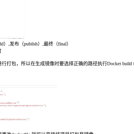
ld
）
,
发布（
pubilsh
）
,
最终（
final
）
可
进行打包，所以在生成镜像时要选择正确的路径执行
Docker build