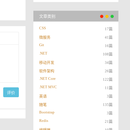
文章类别
CSS
17篇
微服务
41篇
Git
16篇
.NET
108篇
移动开发
34篇
软件架构
26篇
.NET Core
122篇
.NET MVC
11篇
评价
英语
3篇
随笔
135篇
Bootstrap
3篇
Redis
21篇
编辑器
10篇