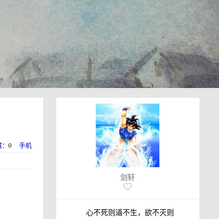
藏：
0
手机
剑轩
心不死则道不生，欲不灭则