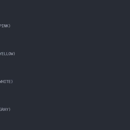
PINK
)
YELLOW
)
WHITE
)
GRAY
)