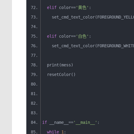
elif
 color
==
'黄色'
:
    set_cmd_text_color
(
FOREGROUND_YELL
elif
 color
==
'白色'
:
    set_cmd_text_color
(
FOREGROUND_WHIT
print
(
mess
)
  resetColor
()
if
 __name__
==
'__main__'
:
while
1
: