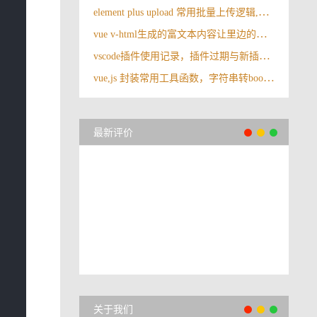
element plus upload 常用批量上传逻辑,批量上传附件，存储json字符串的方式
vue v-html生成的富文本内容让里边的图片最大宽度为100%
vscode插件使用记录，插件过期与新插件对应记录
vue,js 封装常用工具函数，字符串转bool,字符串转数字
最新评价
关于我们