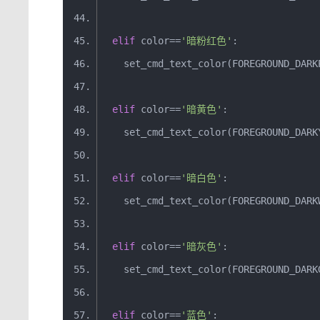
elif
 color
==
'暗粉红色'
:
    set_cmd_text_color
(
FOREGROUND_DARK
elif
 color
==
'暗黄色'
:
    set_cmd_text_color
(
FOREGROUND_DARK
elif
 color
==
'暗白色'
:
    set_cmd_text_color
(
FOREGROUND_DARK
elif
 color
==
'暗灰色'
:
    set_cmd_text_color
(
FOREGROUND_DARK
elif
 color
==
'蓝色'
: