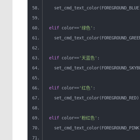
    set_cmd_text_color
(
FOREGROUND_BLUE
elif
 color
==
'绿色'
:
    set_cmd_text_color
(
FOREGROUND_GREE
elif
 color
==
'天蓝色'
:
    set_cmd_text_color
(
FOREGROUND_SKYB
elif
 color
==
'红色'
:
    set_cmd_text_color
(
FOREGROUND_RED
)
elif
 color
==
'粉红色'
:
    set_cmd_text_color
(
FOREGROUND_PINK