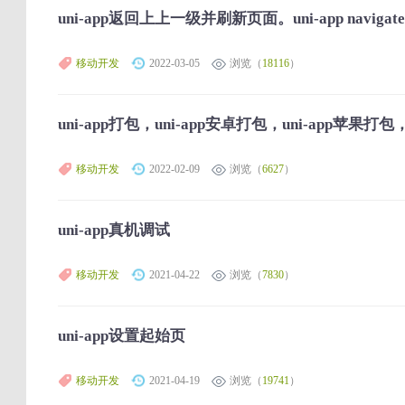
uni-app返回上上一级并刷新页面。uni-app navigate
移动开发
2022-03-05
浏览（
18116
）
uni-app打包，uni-app安卓打包，uni-app苹果打包
移动开发
2022-02-09
浏览（
6627
）
uni-app真机调试
移动开发
2021-04-22
浏览（
7830
）
uni-app设置起始页
移动开发
2021-04-19
浏览（
19741
）