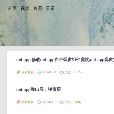
首页
视频
资源
登录
uni-app 修改uni-app自带弹窗组件宽度,uni-ap
移动开发
2022-03-14
浏览（
21372
）
uni-app弹出层，弹窗层
移动开发
2022-03-10
浏览（
8519
）