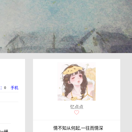
藏：
0
手机
忆点点
情不知从何起,一往而情深