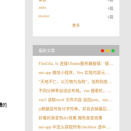
redis
4篇
docker
4篇
更多
最新文章
FileZilla, fz 连接Ubuntu服务器报错：错误: 无法和 SFTP 服务器建立 FTP 连接，请选择合适的协议。
uni-app 微信小程序，flex 实现内容元素垂直与水平居中
“天地不仁，以万物为刍狗”，刍狗到底是啥？很多人都理解错了
不同分辨率自适应布局。vue 搜索栏，操作按钮自适应布局
vue3 读取excel 文件内容 返回json。vue3 导入excel
溃
的
js根据逗号拆分字符串，并且去掉最后一个逗号
好看的渐变色div效果,橙色渐变效果
uni-app 中怎么获取所有checkbox 选中的值