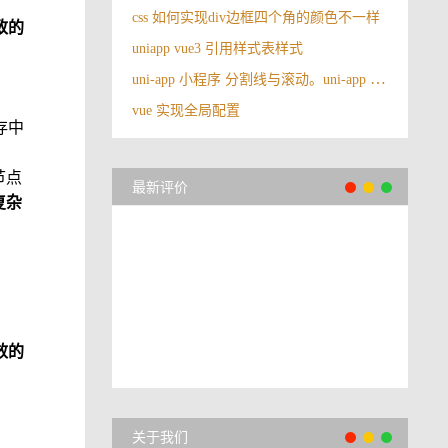
css 如何实现div边框四个角的颜色不一样
致的
uniapp vue3 引用样式表样式
uni-app 小程序 分割线与滚动。uni-app 中占满剩下高度，并且在剩下高度里边滚动
vue 实现全局配置
存中
节点
最新评价
复杂
效的
关于我们