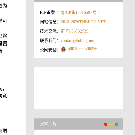
数为
ICP备案 ：
渝ICP备18016597号-1
样可
网站信息：
2018-2026
TNBLOG.NET
技术交流：
群号656732739
以将
联系我们：
contact@tnblog.net
是否
50010702506256
公网安备：
请
询，
遇意
欢迎加群
突增