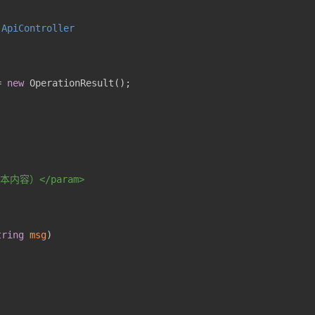
 
ApiController
= 
new
文本内容）
</param>
tring
 msg
)