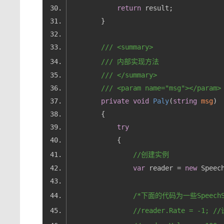
return
///
<summary>
///
 内部实现方法
///
</summary>
///
<param name="msg">
</param>
private
void
Paly
(
string
 msg
)
try
//创建实例
var
 reader = 
new
/*下面的代码为一些Speech
//reader.Rate = -1; 