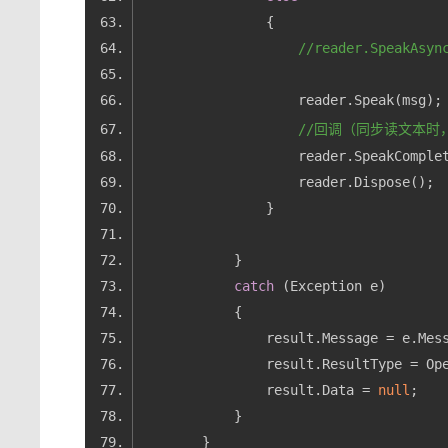
//reader.SpeakAsyn
//回调（同步读文本时
                    reader.SpeakComple
catch
                result.Data = 
null