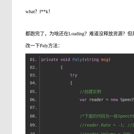
what？f**k！
都跑完了，为啥还在Loading？难道没释放资源？但是
改一下Paly方法：
private
void
Paly
(
string
 msg
)
try
//创建实例
var
 reader = 
new
/*下面的代码为一些Speech
//reader.Rate = -1; 