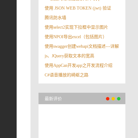
使用 JSON WEB TOKEN (jwt) 验证
腾讯防水墙
使用select2实现下拉框中显示图片
使用NPOI导出excel（包括图片）
使用swagger创建webapi文档描述---详解
js、JQuery获取文本的宽高
使用AppCan开发app之开发流程介绍
C#语音播放的崎岖之路
最新评价