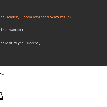
ect
 sender, SpeakCompletedEventArgs e
)
音。