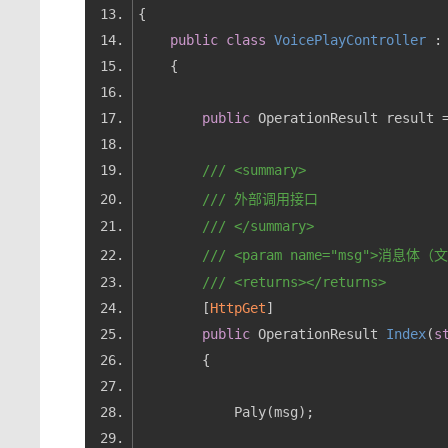
public
class
VoicePlayController
 :
public
 OperationResult result 
///
<summary>
///
 外部调用接口
///
</summary>
///
<param name="msg">
消息体（
///
<returns>
</returns>
        [
HttpGet
public
 OperationResult 
Index
(
s