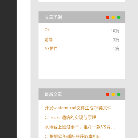
文章类别
C#
10篇
前端
3篇
VS插件
1篇
最新文章
开发winform xml文件生成C#类文件工具
C# socket通信的实现与原理
水博客上班没事干，推荐一款VS背景插件：ClaudiaIDE
C#根据网络适配器获取本机ip