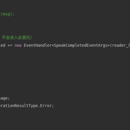
c(msg);
，不会进入此委托）
ted += 
new