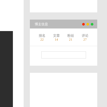
博主信息
排名
文章
粉丝
评论
22
14
21
27