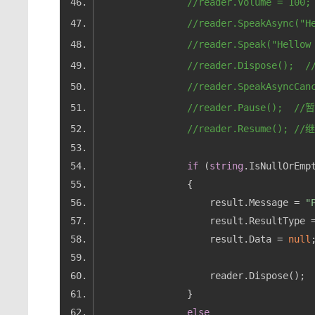
//reader.Volume = 100
//reader.SpeakAsync
//reader.Speak("Hello
//reader.Dispose();
//reader.SpeakAsyncCa
//reader.Pause();  /
//reader.Resume(); /
if
 (
string
                    result.Message = 
"
                    result.Data = 
null
else