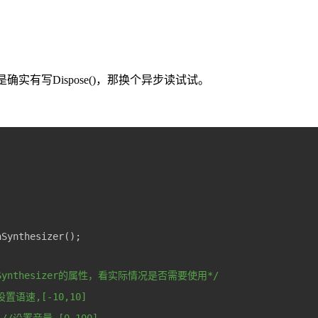
确实有写Dispose()，那换个异步读试试。
Synthesizer的属性，看实际情况是否需要使用*/
//设置语速,[-10,10]