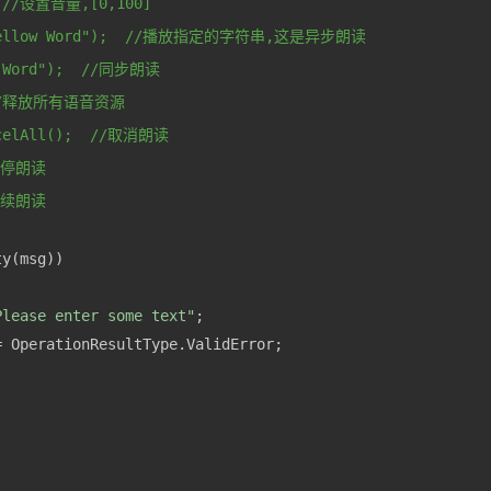
; //设置音量,[0,100]
("Hellow Word");  //播放指定的字符串,这是异步朗读
w Word");  //同步朗读
  //释放所有语音资源
ncelAll();  //取消朗读
/暂停朗读
/继续朗读
Please enter some text"